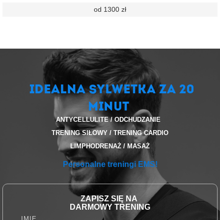
od 1300 zł
IDEALNA SYLWETKA ZA 20
minut
ANTYCELLULITE / ODCHUDZANIE
TRENING SIŁOWY / TRENING CARDIO
LIMPHODRENAŻ
/ MASAŻ
Personalne treningi EMS!
ZAPISZ SIĘ NA
DARMOWY TRENING
IMIĘ